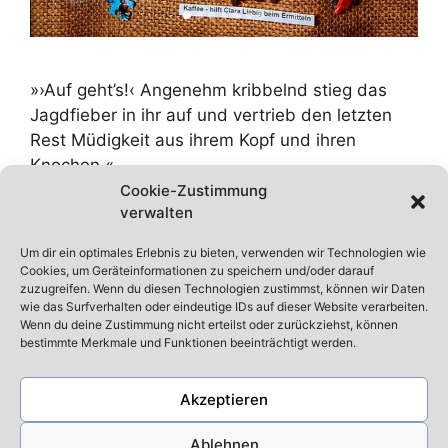
»›Auf geht’s!‹ Angenehm kribbelnd stieg das
Jagdfieber in ihr auf und vertrieb den letzten
Rest Müdigkeit aus ihrem Kopf und ihren
Knochen.«
Cookie-Zustimmung
verwalten
Autorenleben
Um dir ein optimales Erlebnis zu bieten, verwenden wir Technologien wie
Auf geht's
,
Kaffeeduft
,
krimi
,
Münchenkrimi
,
Cookies, um Geräteinformationen zu speichern und/oder darauf
Puzzleteilen
zuzugreifen. Wenn du diesen Technologien zustimmst, können wir Daten
wie das Surfverhalten oder eindeutige IDs auf dieser Website verarbeiten.
Kommentar hinterlassen
Wenn du deine Zustimmung nicht erteilst oder zurückziehst, können
bestimmte Merkmale und Funktionen beeinträchtigt werden.
Akzeptieren
Datenschutz
Ablehnen