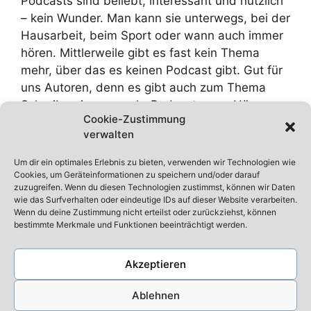
Podcasts sind beliebt, interessant und nützlich
– kein Wunder. Man kann sie unterwegs, bei der
Hausarbeit, beim Sport oder wann auch immer
hören. Mittlerweile gibt es fast kein Thema
mehr, über das es keinen Podcast gibt. Gut für
uns Autoren, denn es gibt auch zum Thema
Schreiben immer mehr Podcasts zum Hören.
Cookie-Zustimmung
Schreibtipps auf Ohr …
Weiterlesen
verwalten
Kategorien
Um dir ein optimales Erlebnis zu bieten, verwenden wir Technologien wie
Schreibtipps
Cookies, um Geräteinformationen zu speichern und/oder darauf
Schlagwörter
Podcast
,
Podcasts
zuzugreifen. Wenn du diesen Technologien zustimmst, können wir Daten
wie das Surfverhalten oder eindeutige IDs auf dieser Website verarbeiten.
Kommentar hinterlassen
Wenn du deine Zustimmung nicht erteilst oder zurückziehst, können
bestimmte Merkmale und Funktionen beeinträchtigt werden.
Akzeptieren
Datenschutz
Ablehnen
Impressum