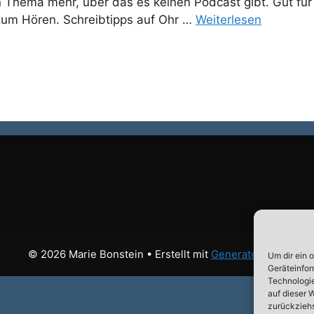
ein Thema mehr, über das es keinen Podcast gibt. Gut fü
um Hören. Schreibtipps auf Ohr …
Weiterlesen
© 2026 Marie Bonstein
• Erstellt mit
GeneratePress
Um dir ein 
Geräteinfor
Technologie
auf dieser 
zurückziehs