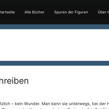
tartseite
Alle Bücher
Spuren der Figuren
Über 
hreiben
ützlich – kein Wunder. Man kann sie unterwegs, bei der